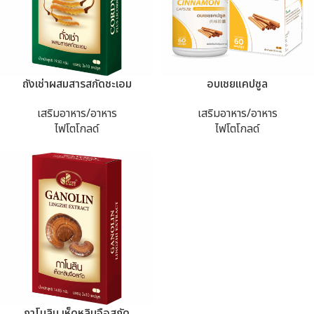
ถังเช่าผสมสารสกัดชะเอม
อบเชยแคปซูล
เสริมอาหาร/อาหาร
เสริมอาหาร/อาหาร
ไฟโตโกลด์
ไฟโตโกลด์
กาโนลิน เห็ดหลินจือสกัด