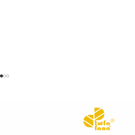
บริษัท ผลิตภัณฑ์สมุนไพรไทย จำกัด (Thai Herbal Products Co., Ltd.)
เป็น 1 ใน 6% ของโรงงานผลิตยาสมุนไพรในประเทศไทย ที่ได้รับการรับรอง
มาตรฐานการผลิต GMP PIC/S ซึ่งเป็นมาตรฐานเดียวกับการผลิตยาแผน
ปัจจุบัน เรายึดมั่นในการพัฒนาและควบคุมคุณภาพในทุกขั้นตอน เพื่อส่งมอบ
ผลิตภัณฑ์สมุนไพรที่ได้มาตรฐานสากล
“คุณภาพที่ยั่งยืน
เพื่อความมั่นใจของผู้บริโภค”
VIEW MORE