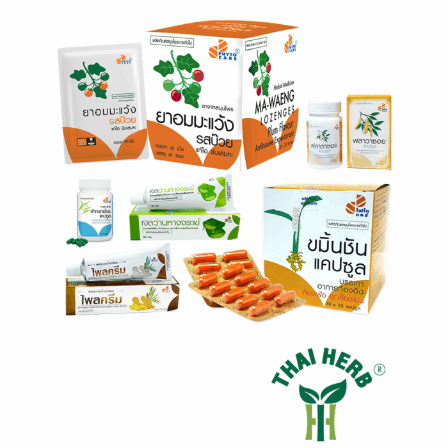
Phyto Care
ไฟโตแคร์