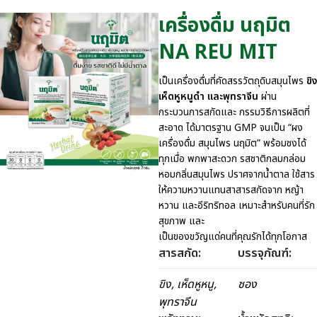
เครื่องดื่ม นฤมิต
NA REU MIT
เป็นเครื่องดื่มที่คัดสรรวัตถุดิบสมุนไพร
ขิง
เห็ดหูหนูดำ และพุทราจีน
ผ่าน
กระบวนการสกัดและ กรรมวิธีการผลิตที่
สะอาด ได้มาตรฐาน GMP จนเป็น “ผง
เครื่องดื่ม สมุนไพร นฤมิต” พร้อมชงได้
ทุกเมื่อ พกพาสะดวก รสชาติกลมกล่อม
หอมกลิ่นสมุนไพร ปราศจากน้ำตาล ใช้สาร
ให้ความหวานแทนสาสารสกัดจาก หญ้า
หวาน และอีริทริทอล เหมาะสำหรับคนที่รัก
สุขภาพ และ
เป็นของขวัญแด่คนที่คุณรักได้ทุกโอกาส
สารสกัด:
บรรจุภัณฑ์:
ขิง, เห็ดหูหนู,
ซอง
พุทราจีน