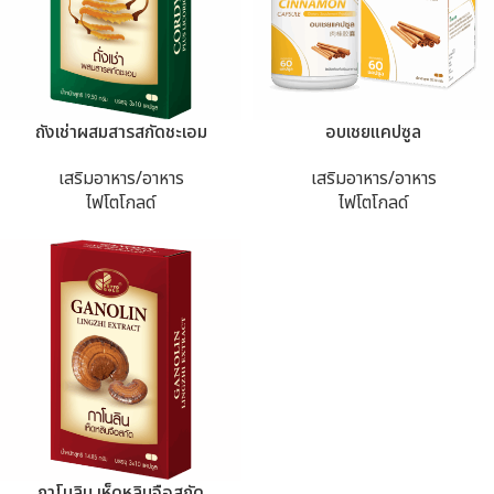
ถังเช่าผสมสารสกัดชะเอม
อบเชยแคปซูล
เสริมอาหาร/อาหาร
เสริมอาหาร/อาหาร
ไฟโตโกลด์
ไฟโตโกลด์
กาโนลิน เห็ดหลินจือสกัด