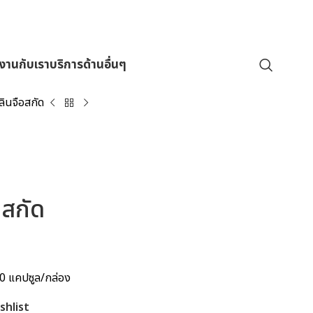
มงานกับเรา
บริการด้านอื่นๆ
ลินจือสกัด
อสกัด
0 แคปซูล/กล่อง
shlist