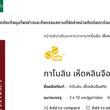
ใจ
ิตภัณฑ์
สมุนไพร
ข่าวและกิจกรรม
สถานที่จัดจำหน่าย
ติดต่อเรา
ร่ว
หน้าหลัก
เสริมอาหาร/อาหาร
กาโนลิน เห็ดห
กาโนลิน เห็ดหลินจื
ชื่อผลิตภัณฑ์
: กาโนลิน เห็ดหลินจือสกัด
ขนาดบรรจุ
: 3 x 10 แคปซูล/กล่อง 6
Add to compare
Add to wi