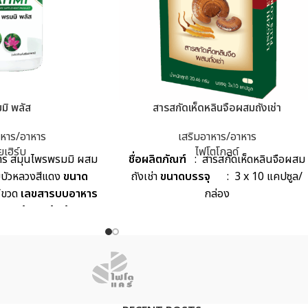
มิ พลัส
สารสกัดเห็ดหลินจือผสมถังเช่า
าหาร/อาหาร
เสริมอาหาร/อาหาร
ยเฮิร์บ
ไฟโตโกลด์
หาร สมุนไพรพรมมิ ผสม
ชื่อผลิตภัณฑ์
: สารสกัดเห็ดหลินจือผสม
บบัวหลวงสีแดง
ขนาด
ถังเช่า
ขนาดบรรจุ
: 3 x 10 แคปซูล/
/ขวด
เลขสารบบอาหาร
กล่อง
0009
ข้อมูลผู้แพ้อาหาร
แพ้ละอองเกสรดอกไม้ ไม่
ับประทาน