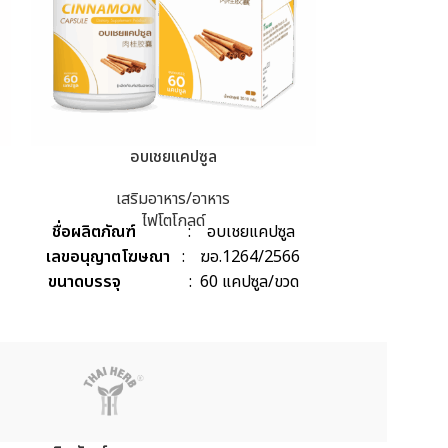
อบเชยแคปซูล
เค
เสริมอาหาร/อาหาร
เสร
ไฟโตโกลด์
ชื่อผลิตภัณฑ์
: อบเชยแคปซูล
ผลิตภัณฑ์เสริ
เลขอนุญาตโฆษณา
: ฆอ.1264/2566
อร์คูมิน โปร) 
ขนาดบรรจุ
: 60 แคปซูล/ขวด
จากพืชกระจาย
GMP ตามกฎห
03