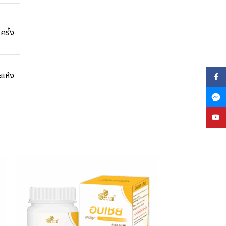
ครั้ง
ะแห้ง
Face
YouT