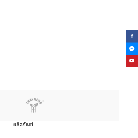
Face
YouT
ผลิตภัณฑ์
ย