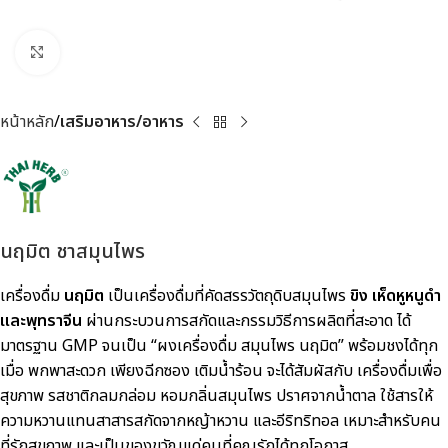
Click to enlarge
หน้าหลัก
เสริมอาหาร/อาหาร
นฤมิต ชาสมุนไพร
เครื่องดื่ม
นฤมิต
เป็นเครื่องดื่มที่คัดสรรวัตถุดิบสมุนไพร
ขิง เห็ดหูหนูดำ
และพุทราจีน
ผ่านกระบวนการสกัดและกรรมวิธีการผลิตที่สะอาด ได้
มาตรฐาน GMP จนเป็น “ผงเครื่องดื่ม สมุนไพร นฤมิต” พร้อมชงได้ทุก
เมื่อ พกพาสะดวก เพียงฉีกซอง เติมน้ำร้อน จะได้สัมผัสกับ เครื่องดื่มเพื่อ
สุขภาพ รสชาติกลมกล่อม หอมกลิ่นสมุนไพร ปราศจากน้ำตาล ใช้สารให้
ความหวานแทนสาสารสกัดจากหญ้าหวาน และอีริทริทอล เหมาะสำหรับคน
ที่รักสุขภาพ และเป็นของขวัญแด่คนที่คุณรักได้ทุกโอกาส