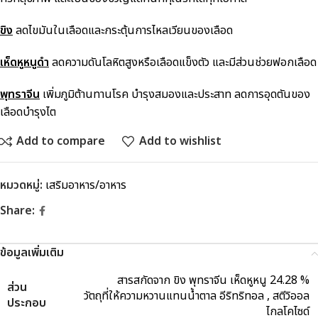
ขิง
ลดไขมันในเลือดและกระตุ้นการไหลเวียนของเลือด
เห็ดหูหนูดำ
ลดความดันโลหิตสูงหรือเลือดแข็งตัว และมีส่วนช่วยฟอกเลือด
พุทราจีน
เพิ่มภูมิต้านทานโรค บำรุงสมองและประสาท ลดการอุดตันของ
เลือดบำรุงไต
Add to compare
Add to wishlist
หมวดหมู่:
เสริมอาหาร/อาหาร
Share:
ข้อมูลเพิ่มเติม
สารสกัดจาก ขิง พุทราจีน เห็ดหูหนู 24.28 %
ส่วน
วัตถุที่ให้ความหวานแทนน้ำตาล อีริทริทอล , สตีวิออล
ประกอบ
ไกลโคไซด์