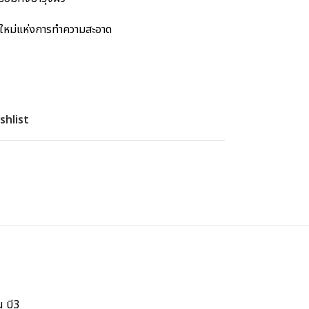
ัสใหม่แห่งการทำความสะอาด
shlist
น บี3