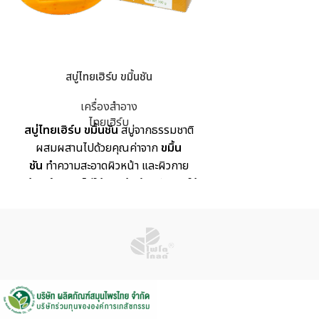
สบู่ไทยเฮิร์บ ขมิ้นชัน
เครื่องสำอาง
ไทยเฮิร์บ
สบู่ไทยเฮิร์บ ขมิ้นชัน
สบู่จากธรรมชาติ
ผสมผสานไปด้วยคุณค่าจาก
ขมิ้น
ชัน
ทำความสะอาดผิวหน้า และผิวกาย
พร้อมบำรุงผิวไม่ให้ผิวแห้งตึง หลังการใช้
งาน เพื่อความยืดหยุ่น กระชับ ให้กับผิวที่
อ่อนล้า หย่อนคล้อย ช่วยเสริมสร้างเกราะ
ป้องกันของผิว ไม่ให้แพ้ง่าย ผิวขาวกระจ่าง
ใส เรียบเนียน
เลขที่ใบรับแจ้ง
: 14-1-
6200041907 *หมายเหตุ: จุดสีที่เกิดขึ้น
บนสบู่ เกิดจากผงสมุนไพรขมิ้นชัน ซึ่งเป็น
ส่วนประกอบหลักของสบู่