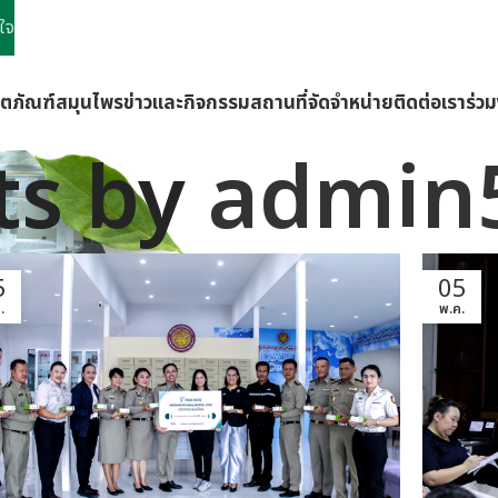
ใจ
ิตภัณฑ์
สมุนไพร
ข่าวและกิจกรรม
สถานที่จัดจำหน่าย
ติดต่อเรา
ร่ว
ts by
admin
5
05
.
พ.ค.