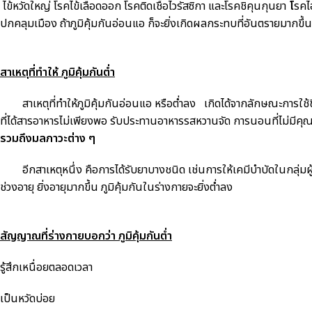
ไข้หวัดใหญ่
โรคไข้เลือดออก โรคติดเชื้อไวรัสซิกา และโรคชิคุนกุนยา
โ
รคไ
ปกคลุมเมือง ถ้าภูมิคุ้มกันอ่อนแอ ก็จะยิ่งเกิดผลกระทบที่อันตรายมากขึ้น
สาเหตุที่ทำให้ ภูมิคุ้มกันต่ำ
สาเหตุที่ทำให้ภูมิคุ้มกันอ่อนแอ หรือต่ำลง เกิดได้จากลักษณะการใช้ชีว
ที่ได้สารอาหารไม่เพียงพอ รับประทานอาหารรสหวานจัด การนอนที่ไม่มี
รวมถึงมลภาวะต่าง ๆ
อีกสาเหตุหนึ่ง คือการได้รับยาบางชนิด เช่นการให้เคมีบำบัดในกลุ่มผู้ป่
ช่วงอายุ ยิ่งอายุมากขึ้น ภูมิคุ้มกันในร่างกายจะยิ่งต่ำลง
สัญญาณที่ร่างกายบอกว่า ภูมิคุ้มกันต่ำ
รู้สึกเหนื่อยตลอดเวลา
เป็นหวัดบ่อย