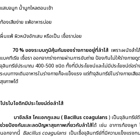
แสบจมูก น้ำมูกไหลตอนเช้า
ท้องเสียง่าย แพ้อาหารบ่อย
ผื่นแพ้ ผิวหนังอักเสบ หรือเป็น เชื้อราบ่อย
70 % ของระบบภูมิคุ้มกันของร่างกายอยู่ที่ลำไส้
เพราะผนังลำไส้มี
แบคทีเรีย เชื้อรา ออกจากร่างกายผ่านการขับถ่าย ป้องกันไม่ให้ร่างกายดูด
จุลินทรีย์ประมาณ 400-500 ชนิด ทั้งที่มีประโยชน์และไม่มีประโยชน์ต่อร่
ระบบทางเดินอาหารในร่างกายก็จะแข็งแรง แต่ถ้าจุลินทรีย์ในร่างกายเสีย
สุขภาพได้
โปรไบโอติกมีประโยชน์ต่อลำไส้
บาซิลลัส โคแอกกูแลน (
Bacillus coagulans
) เป็นจุลินทรีย
ช่วยป้องกันและลดปัญหาสุขภาพเกี่ยวกับลำไส้
ได้ เช่น อาการท้องผูก
นอกจากนี้
Bacillus coagulans
เป็นเชื้อจุลินทรีย์ที่มีความแข็งแ