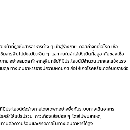
หน้าที่ดูดซึมสารอาหารต่าง ๆ เข้าสู่ร่างกาย คอยกำจัดเชื้อโรค เชื้อ
ซึมสารพิษไปยังอวัยวะอื่น ๆ และภายในลำไส้ยังเป็นที่อยู่อาศัยของเชื้อ
างกาย อย่างสมดุล ถ้าหากจุลินทรีย์ที่มีประโยชน์มีจำนวนมากและแข็งแรง
สมดุล ทางเดินอาหารอาจมีความผิดปกติ ก่อให้เกิดโรคหรือเกิดอันตรายต่อ
์ดีที่มีประโยชน์ต่อร่างกายโดยเฉพาะอย่างยิ่งกับระบบทางเดินอาหาร
 โรคลำไส้แปรปรวน ภาวะท้องเสียบ่อย ๆ โดยไม่พบสาเหตุ
รงทนทานต่อความร้อนและกรดภายในทางเดินอาหารได้สูง